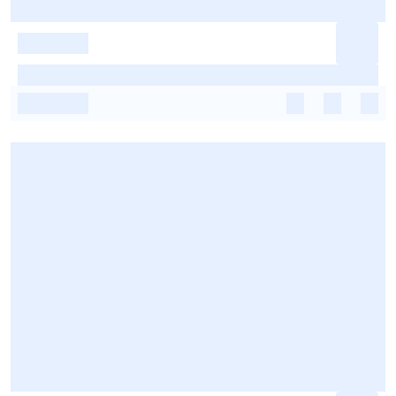
-
-
-
-
-
-