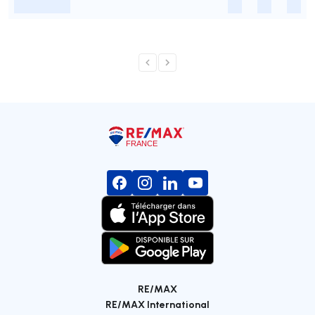
-
-
-
-
RE/MAX
RE/MAX International