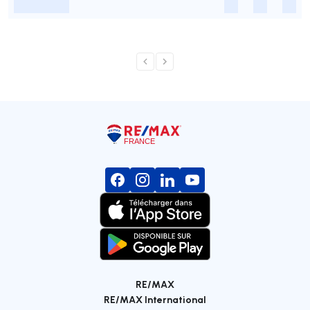
-
-
-
-
RE/MAX
RE/MAX International