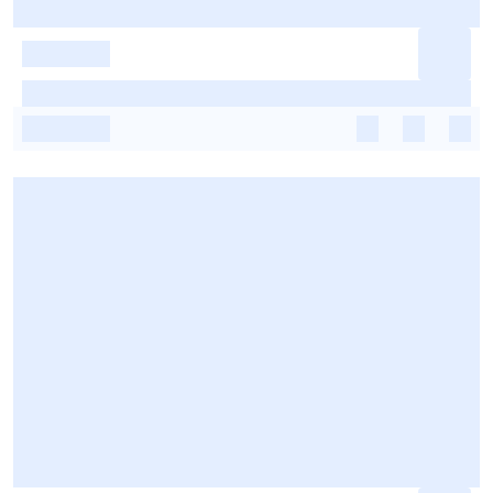
-
-
-
-
-
-