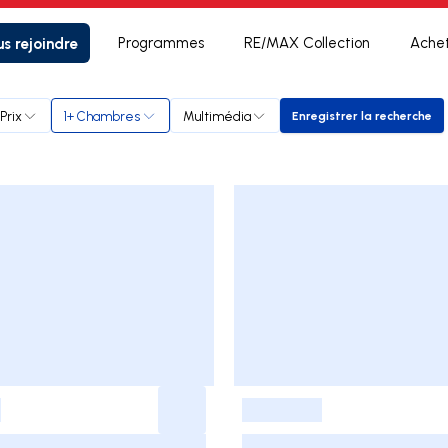
s rejoindre
Programmes
RE/MAX Collection
Ache
Prix
1+ Chambres
Multimédia
Enregistrer la recherche
Enregistrer la 
-
-