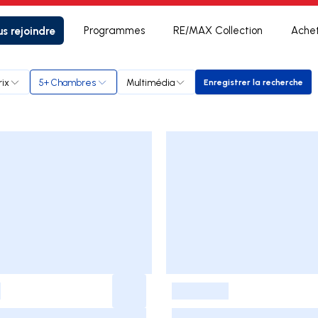
s rejoindre
Programmes
RE/MAX Collection
Ache
rix
5+ Chambres
Multimédia
Enregistrer la recherche
Enregistrer la 
-
-