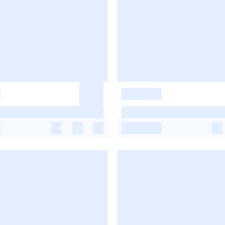
-
-
-
-
-
-
-