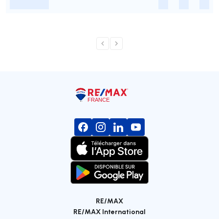
-
-
-
-
RE/MAX
RE/MAX International