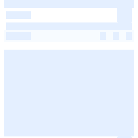
-
-
-
-
-
-