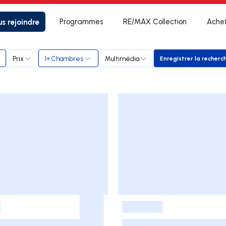
s rejoindre
Programmes
RE/MAX Collection
Ache
Prix
1+ Chambres
Multimédia
Enregistrer la recherc
Enregistre
-
-