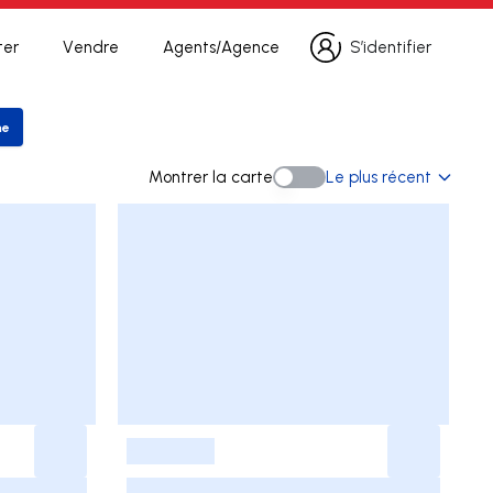
ter
Vendre
Agents/Agence
S’identifier
S’identifier
he
r la recherche
Montrer la carte
Le plus récent
Montrer la carte
-
-