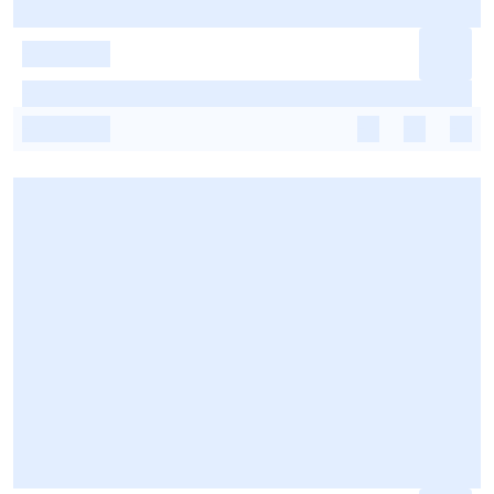
-
-
-
-
-
-