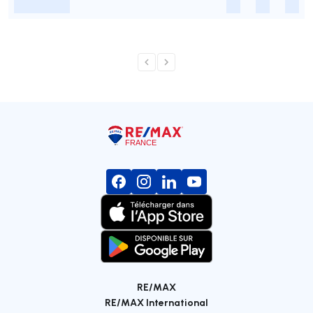
-
-
-
-
RE/MAX
RE/MAX International