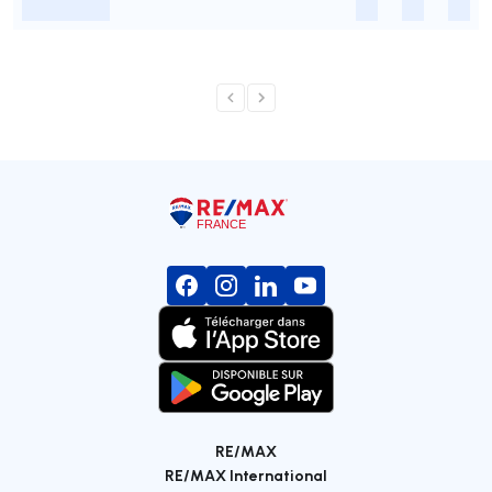
-
-
-
-
RE/MAX
RE/MAX International