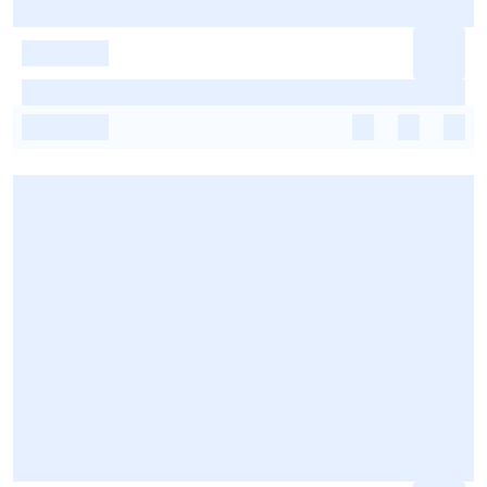
-
-
-
-
-
-