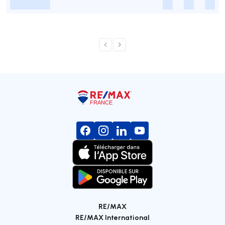
-
-
-
-
RE/MAX
RE/MAX International