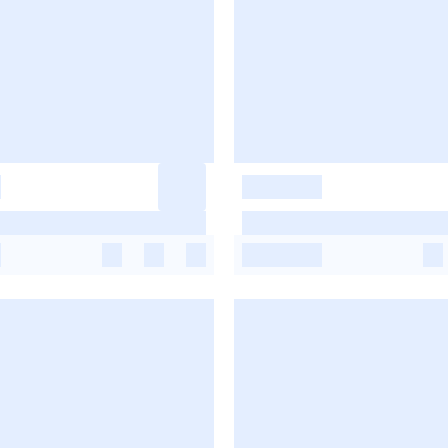
-
-
-
-
-
-
-