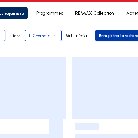
s rejoindre
Programmes
RE/MAX Collection
Ache
Prix
1+ Chambres
Multimédia
Enregistrer la recher
Enregistr
-
-