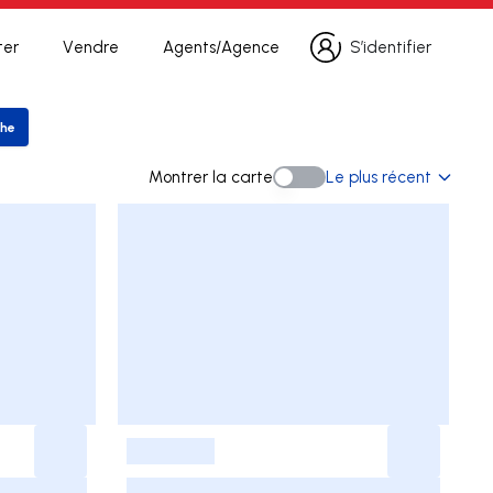
ter
Vendre
Agents/Agence
S’identifier
S’identifier
che
er la recherche
Montrer la carte
Le plus récent
Montrer la carte
-
-