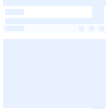
-
-
-
-
-
-