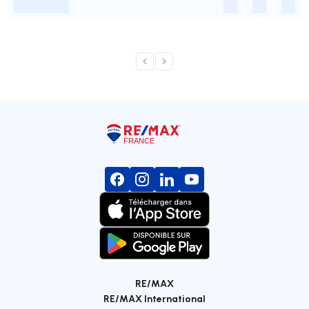
-
-
-
-
RE/MAX
RE/MAX International