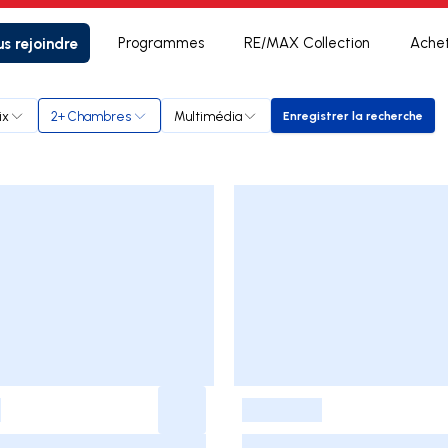
s rejoindre
Programmes
RE/MAX Collection
Ache
ix
2+ Chambres
Multimédia
Enregistrer la recherche
Enregistrer la r
-
-