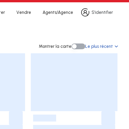
ter
Vendre
Agents/Agence
S’identifier
S’identifier
echerche
Montrer la carte
Le plus récent
Montrer la carte
-
-