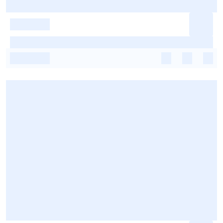
-
-
-
-
-
-