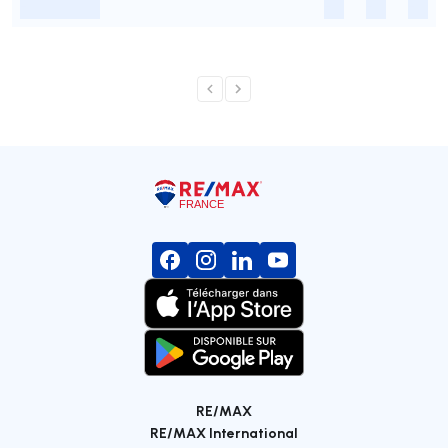
-
-
-
-
RE/MAX
RE/MAX International