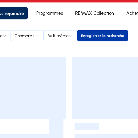
s rejoindre
Programmes
RE/MAX Collection
Ache
ix
Chambres
Multimédia
Enregistrer la recherche
Enregistrer la rech
-
-