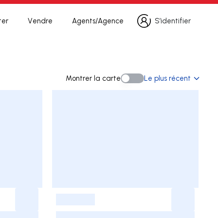
ter
Vendre
Agents/Agence
S’identifier
S’identifier
erche
Montrer la carte
Le plus récent
Montrer la carte
-
-