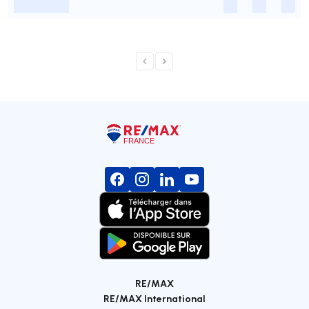
-
-
-
-
RE/MAX
RE/MAX International