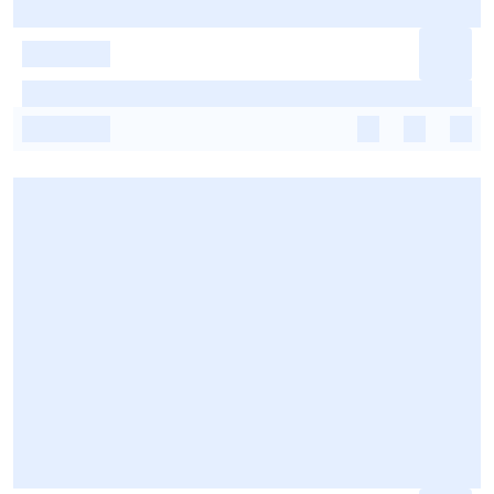
-
-
-
-
-
-