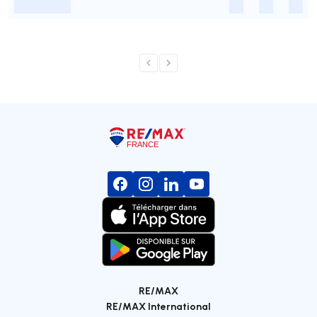
-
-
-
-
RE/MAX
RE/MAX International