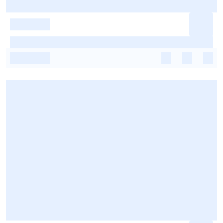
-
-
-
-
-
-