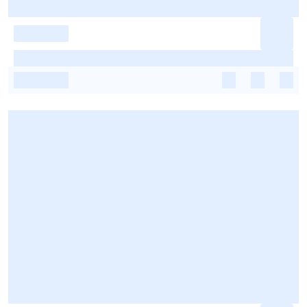
-
-
-
-
-
-