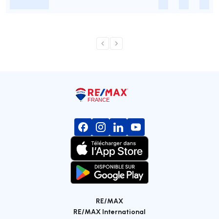
-
-
-
-
RE/MAX
RE/MAX International