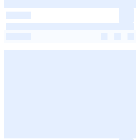
-
-
-
-
-
-