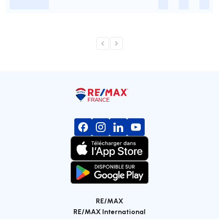
-
-
-
-
RE/MAX
RE/MAX International