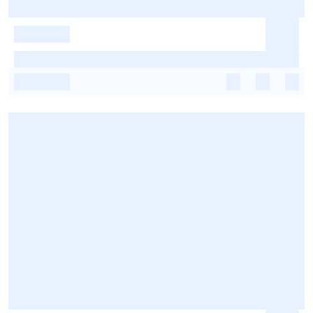
-
-
-
-
-
-