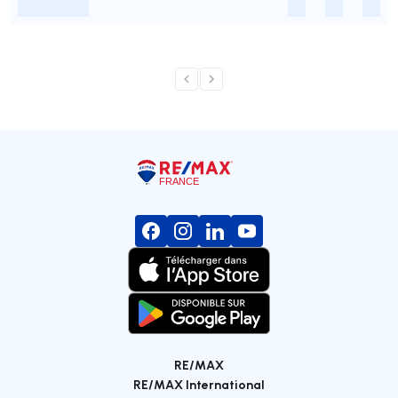
-
-
-
-
RE/MAX
RE/MAX International