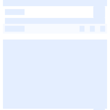
-
-
-
-
-
-