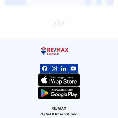
-
-
-
-
RE/MAX
RE/MAX International