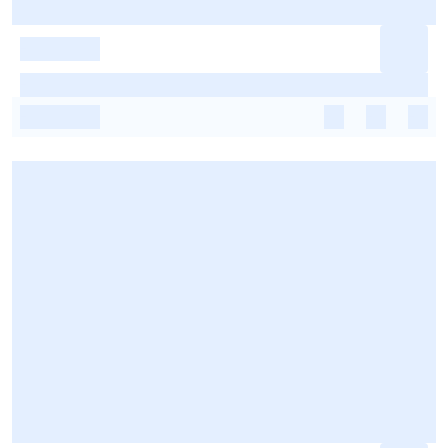
-
-
-
-
-
-