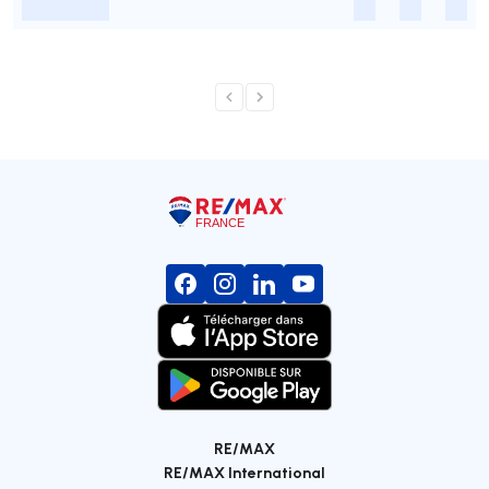
-
-
-
-
RE/MAX
RE/MAX International