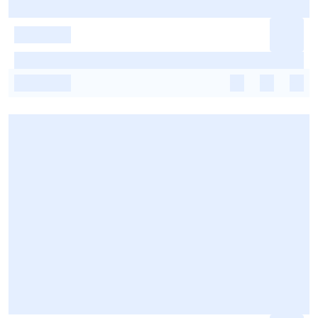
-
-
-
-
-
-