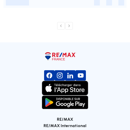
-
-
-
-
RE/MAX
RE/MAX International