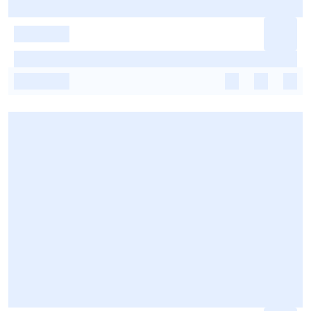
-
-
-
-
-
-