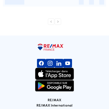
-
-
-
-
RE/MAX
RE/MAX International