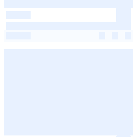
-
-
-
-
-
-