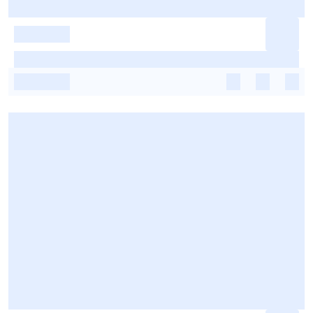
-
-
-
-
-
-