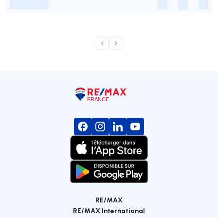
-
-
-
-
RE/MAX
RE/MAX International