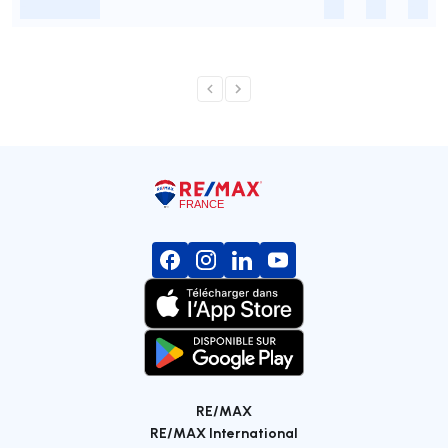
-
-
-
-
RE/MAX
RE/MAX International