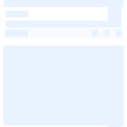
-
-
-
-
-
-