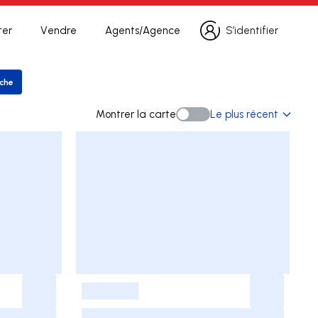
ter
Vendre
Agents/Agence
S’identifier
S’identifier
rche
er la recherche
Montrer la carte
Le plus récent
Montrer la carte
-
-