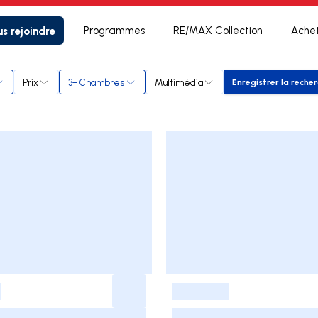
s rejoindre
Programmes
RE/MAX Collection
Ache
t
Prix
3+ Chambres
Multimédia
Enregistrer la reche
Enregistr
-
-