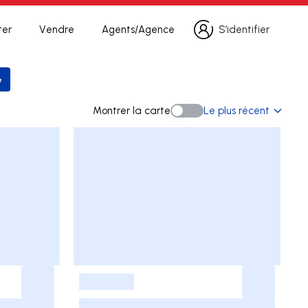
ter
Vendre
Agents/Agence
S’identifier
S’identifier
e
 la recherche
Montrer la carte
Le plus récent
Montrer la carte
-
-