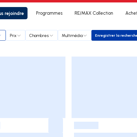
s rejoindre
Programmes
RE/MAX Collection
Ache
t
Prix
Chambres
Multimédia
Enregistrer la recherch
Enregistrer
-
-