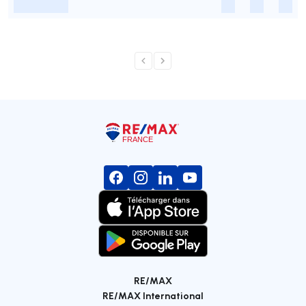
-
-
-
-
RE/MAX
RE/MAX International