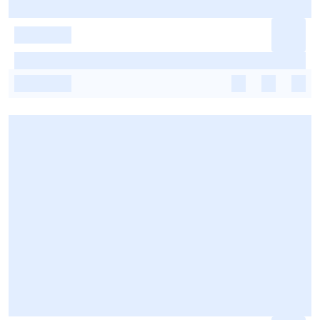
-
-
-
-
-
-