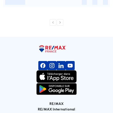
-
-
-
-
RE/MAX
RE/MAX International