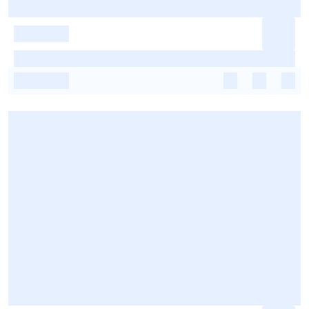
-
-
-
-
-
-