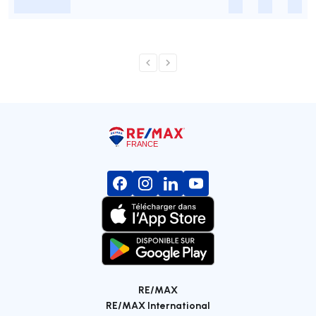
-
-
-
-
RE/MAX
RE/MAX International