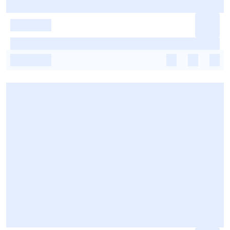
-
-
-
-
-
-