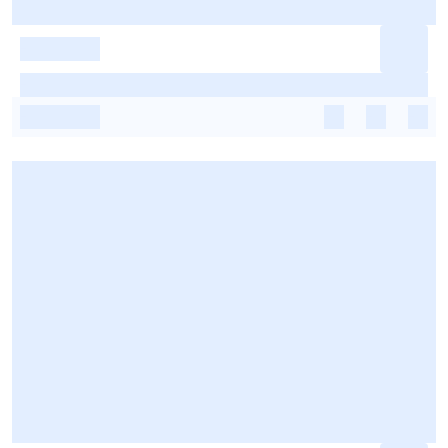
-
-
-
-
-
-