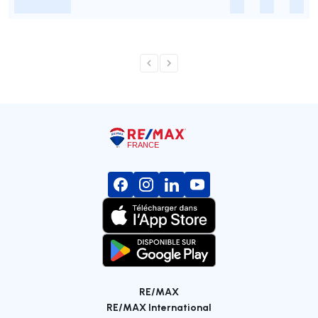
-
-
-
-
RE/MAX
RE/MAX International