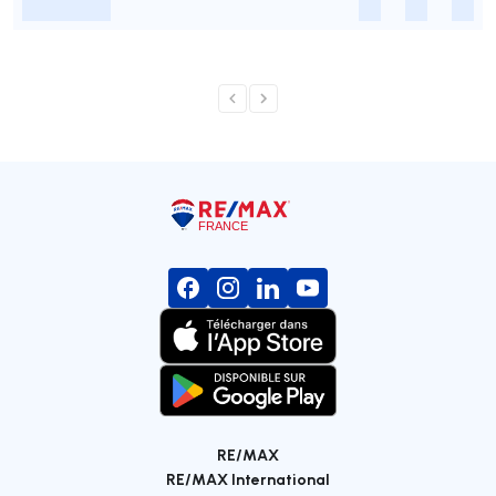
-
-
-
-
RE/MAX
RE/MAX International