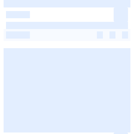
-
-
-
-
-
-