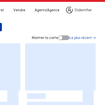
ter
Vendre
Agents/Agence
S’identifier
S’identifier
la recherche
Montrer la carte
Le plus récent
Montrer la carte
-
-