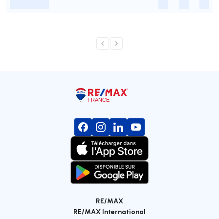
-
-
-
-
RE/MAX
RE/MAX International