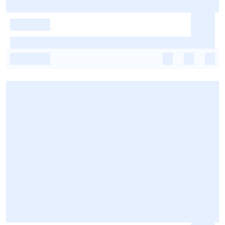
-
-
-
-
-
-