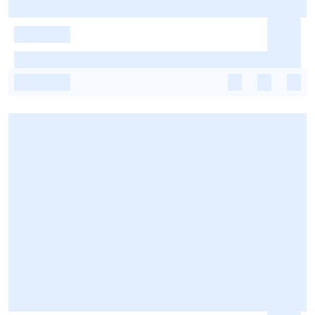
-
-
-
-
-
-