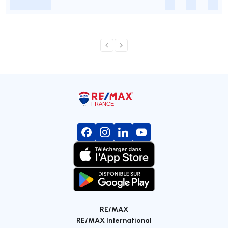
-
-
-
-
RE/MAX
RE/MAX International