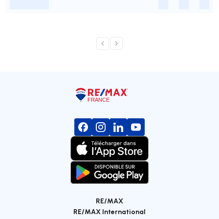
-
-
-
-
RE/MAX
RE/MAX International