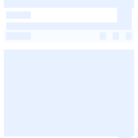
-
-
-
-
-
-