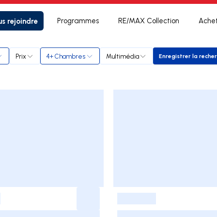
s rejoindre
Programmes
RE/MAX Collection
Ache
is
Prix
4+ Chambres
Multimédia
Enregistrer la reche
Enregist
-
-