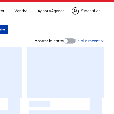
ter
Vendre
Agents/Agence
S’identifier
S’identifier
rche
rer la recherche
Montrer la carte
Le plus récent
Montrer la carte
-
-