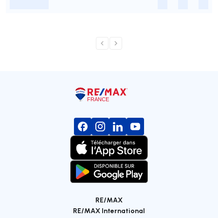
-
-
-
-
RE/MAX
RE/MAX International