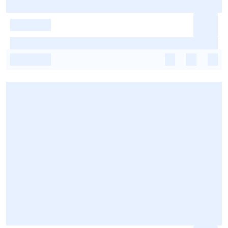
-
-
-
-
-
-