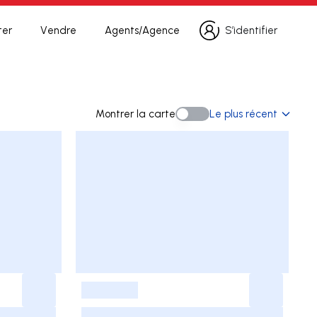
ter
Vendre
Agents/Agence
S’identifier
S’identifier
erche
Montrer la carte
Le plus récent
Montrer la carte
-
-