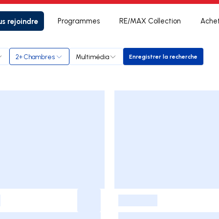
s rejoindre
Programmes
RE/MAX Collection
Ache
2+ Chambres
Multimédia
Enregistrer la recherche
Enregistrer la rech
-
-