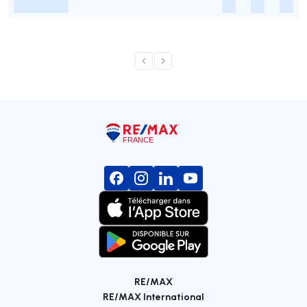
-
-
-
-
RE/MAX
RE/MAX International