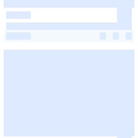
-
-
-
-
-
-