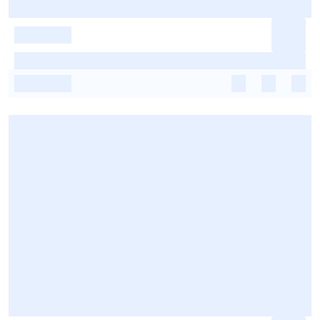
-
-
-
-
-
-