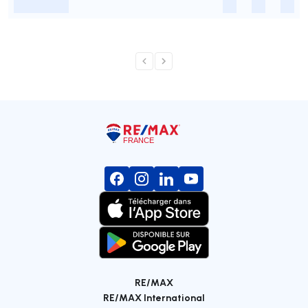
-
-
-
-
RE/MAX
RE/MAX International