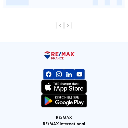
-
-
-
-
RE/MAX
RE/MAX International