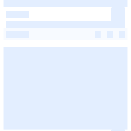
-
-
-
-
-
-