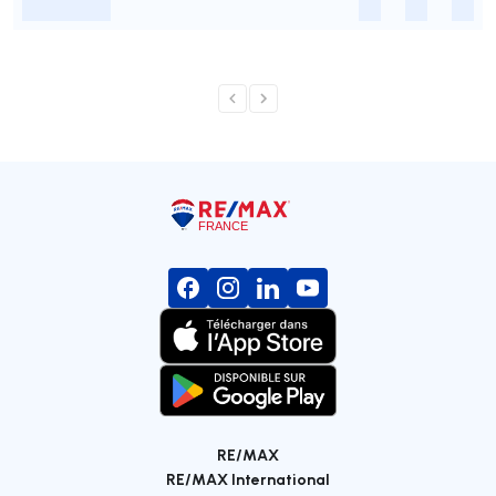
-
-
-
-
RE/MAX
RE/MAX International