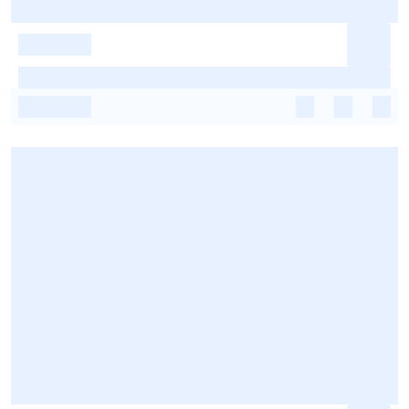
-
-
-
-
-
-