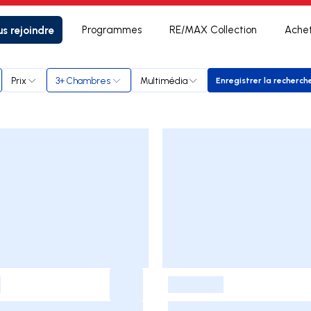
s rejoindre
Programmes
RE/MAX Collection
Ache
Prix
3+ Chambres
Multimédia
Enregistrer la recherch
Enregistrer
-
-