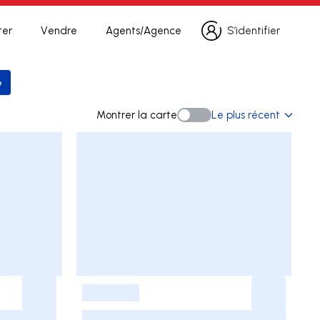
ter
Vendre
Agents/Agence
S’identifier
S’identifier
e
 la recherche
Montrer la carte
Le plus récent
Montrer la carte
-
-