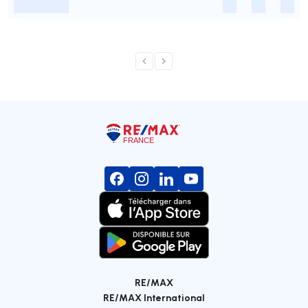
-
-
-
-
RE/MAX
RE/MAX International