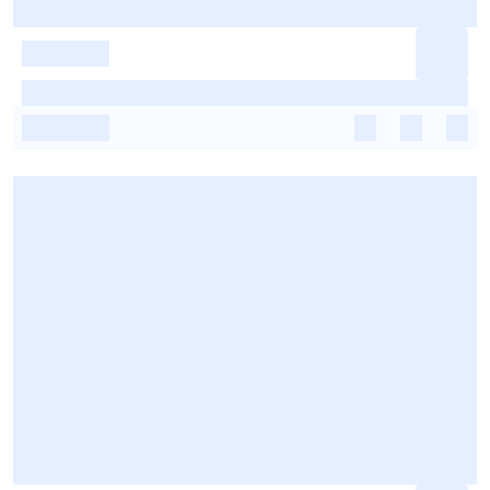
-
-
-
-
-
-