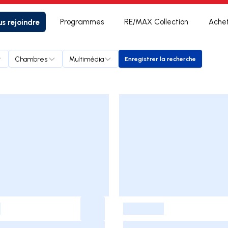
s rejoindre
Programmes
RE/MAX Collection
Ache
Chambres
Multimédia
Enregistrer la recherche
Enregistrer la recherch
-
-