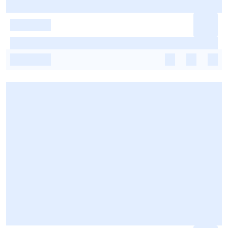
-
-
-
-
-
-