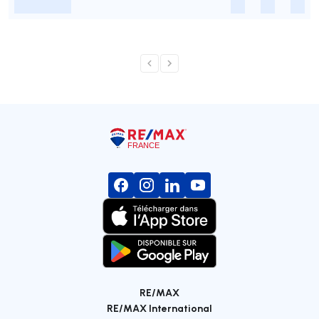
-
-
-
-
RE/MAX
RE/MAX International