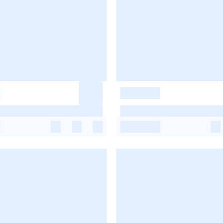
-
-
-
-
-
-
-