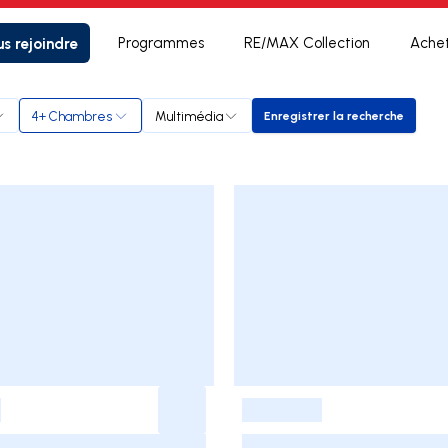
s rejoindre
Programmes
RE/MAX Collection
Ache
4+ Chambres
Multimédia
Enregistrer la recherche
Enregistrer la rech
-
-