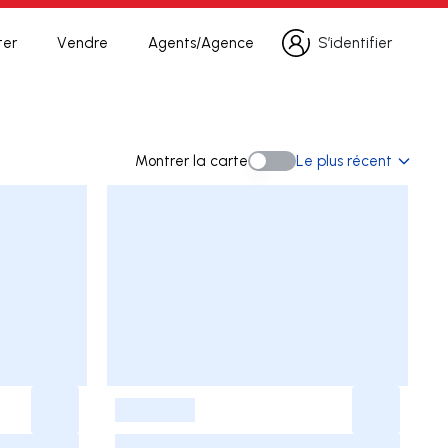
ter
Vendre
Agents/Agence
S’identifier
S’identifier
erche
Montrer la carte
Le plus récent
Montrer la carte
-
-