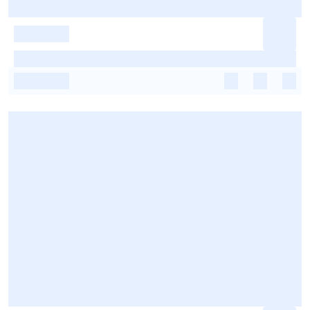
-
-
-
-
-
-